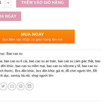
ợng
THÊM VÀO GIỎ HÀNG
UA NGAY
MUA NGAY
Gọi điện xác nhận và giao hàng tận nơi
mục:
Bao cao su
óa:
bao cao su 6 cái
,
bao cao su an toàn
,
bao cao su cảm giác thật
,
bao
 đôn khúc
,
bao cao su mềm mại
,
bao cao su silicone y tế
,
bao cao su
ích thước
,
Bcs đôn khúc
,
bcs đôn khúc giá rẻ
,
đồ chơi người lớn
,
Đồ
ình dục
,
sextoy hà nội
,
shop người lớn