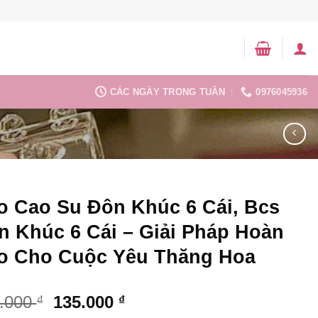
CÁC NGÀY TRONG TUẦN
0976045936
o Cao Su Đôn Khúc 6 Cái, Bcs
n Khúc 6 Cái – Giải Pháp Hoàn
o Cho Cuộc Yêu Thăng Hoa
.000
135.000
₫
₫