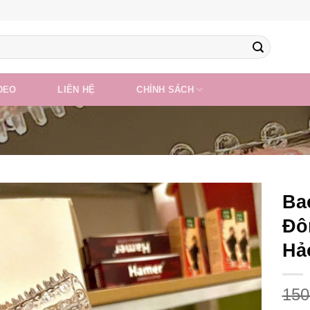
DEO
LIÊN HỆ
CHÍNH SÁCH
Ba
Đô
Hả
150