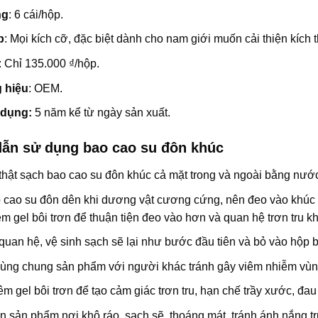
ng
: 6 cái/hộp.
p
: Mọi kích cỡ, đặc biệt dành cho nam giới muốn cải thiện kích 
: Chỉ 135.000 ₫/hộp.
 hiệu
: OEM.
 dụng:
5 năm kể từ ngày sản xuất.
ẫn sử dụng bao cao su đôn khúc
thật sạch
bao cao su đôn khúc
cả mặt trong và ngoài bằng nước
cao su đôn dên khi dương vật cương cứng, nên đeo vào khúc g
m gel bôi trơn để thuận tiện đeo vào hơn và quan hệ trơn tru kh
quan hệ, vệ sinh sạch sẽ lại như bước đầu tiên và bỏ vào hộp 
ùng chung sản phẩm với người khác tránh gây viêm nhiễm vùng
m gel bôi trơn để tạo cảm giác trơn tru, hạn chế trầy xước, đau 
 sản phẩm nơi khô ráo, sạch sẽ, thoáng mát, tránh ánh nắng trự