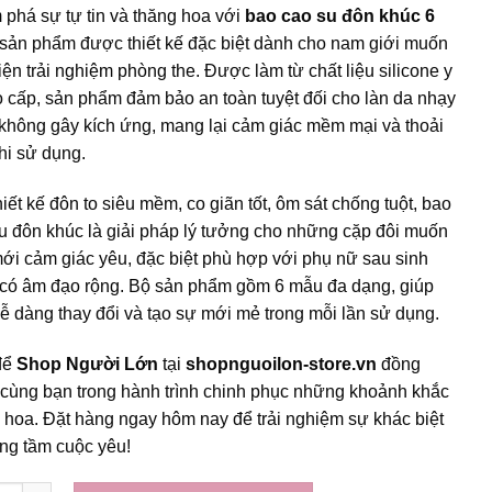
phá sự tự tin và thăng hoa với
bao cao su đôn khúc 6
sản phẩm được thiết kế đặc biệt dành cho nam giới muốn
hiện trải nghiệm phòng the. Được làm từ chất liệu silicone y
o cấp, sản phẩm đảm bảo an toàn tuyệt đối cho làn da nhạy
không gây kích ứng, mang lại cảm giác mềm mại và thoải
hi sử dụng.
hiết kế đôn to siêu mềm, co giãn tốt, ôm sát chống tuột, bao
u đôn khúc là giải pháp lý tưởng cho những cặp đôi muốn
ới cảm giác yêu, đặc biệt phù hợp với phụ nữ sau sinh
có âm đạo rộng. Bộ sản phẩm gồm 6 mẫu đa dạng, giúp
ễ dàng thay đổi và tạo sự mới mẻ trong mỗi lần sử dụng.
để
Shop Người Lớn
tại
shopnguoilon-store.vn
đồng
cùng bạn trong hành trình chinh phục những khoảnh khắc
 hoa. Đặt hàng ngay hôm nay để trải nghiệm sự khác biệt
ng tầm cuộc yêu!