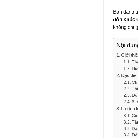
Bạn đang t
đôn khúc 6
không chỉ g
Nội dun
Giới thi
Thô
Hư
Đặc điểm
Chấ
Thi
Độ 
6 m
Lợi ích 
Cải
Tăn
Đảm
Đổi