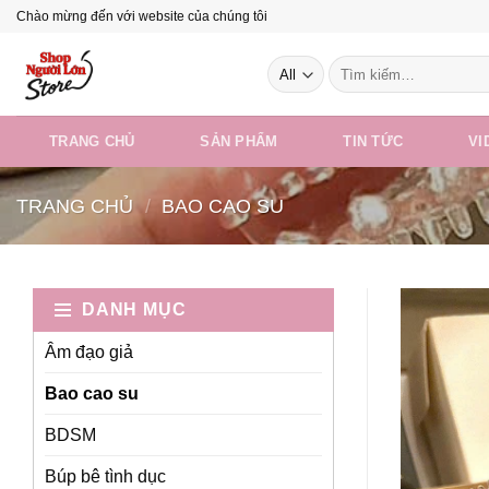
Skip
Chào mừng đến với website của chúng tôi
to
Tìm
content
kiếm:
TRANG CHỦ
SẢN PHẨM
TIN TỨC
VI
TRANG CHỦ
/
BAO CAO SU
DANH MỤC
Âm đạo giả
Bao cao su
BDSM
Búp bê tình dục