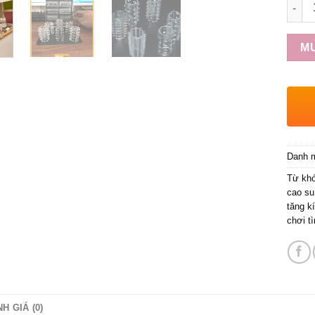
Số lư
M
Danh 
Từ kh
cao su
tăng k
chơi t
H GIÁ (0)