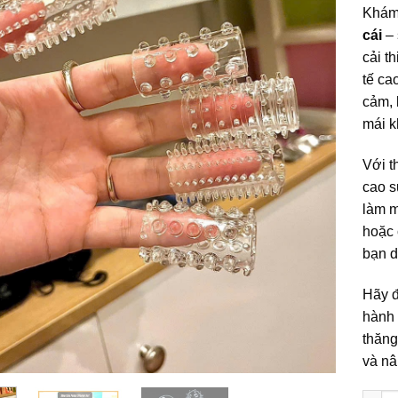
Khám 
cái
– 
cải t
tế ca
cảm, 
mái k
Với t
cao s
làm m
hoặc 
bạn d
Hãy 
hành 
thăng
và nâ