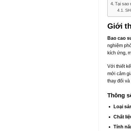
Tại sao
SH
Giới t
Bao cao su
nghiệm phòn
kích ứng, 
Với thiết k
mới cảm gi
thay đổi và
Thông số
Loại s
Chất liệ
Tính nă