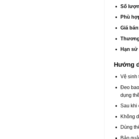
Số lượ
Phù hợ
Giá bán
Thương
Hạn sử
Hướng d
Vệ sinh 
Đeo bao 
dụng thê
Sau khi 
Không d
Dùng thê
Bảo quản