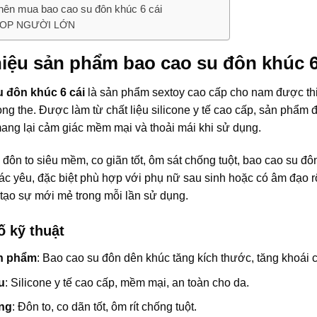
 nên mua bao cao su đôn khúc 6 cái
OP NGƯỜI LỚN
hiệu sản phẩm bao cao su đôn khúc 6
 đôn khúc 6 cái
là sản phẩm
sextoy cao cấp cho nam
được thi
g the. Được làm từ chất liệu silicone y tế cao cấp, sản phẩm 
mang lại cảm giác mềm mại và thoải mái khi sử dụng.
ế đôn to siêu mềm, co giãn tốt, ôm sát chống tuột, bao cao su 
ác yêu, đặc biệt phù hợp với phụ nữ sau sinh hoặc có âm đạo
 tạo sự mới mẻ trong mỗi lần sử dụng.
 kỹ thuật
ản phẩm
:
Bao cao su đôn dên khúc
tăng kích thước, tăng khoái 
u
: Silicone y tế cao cấp, mềm mại, an toàn cho da.
ng
: Đôn to, co dãn tốt, ôm rít chống tuột.