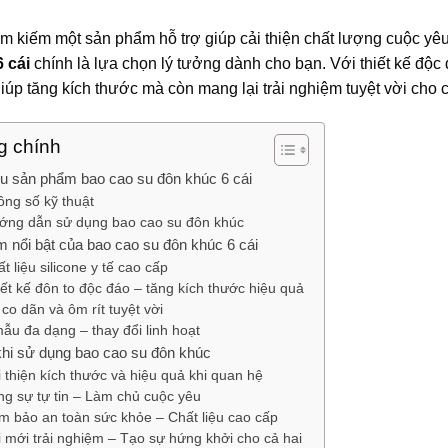
ìm kiếm một sản phẩm hỗ trợ giúp cải thiện chất lượng cuộc yê
 cái
chính là lựa chọn lý tưởng dành cho bạn. Với thiết kế độc 
iúp tăng kích thước mà còn mang lại trải nghiệm tuyệt vời cho c
g chính
ệu sản phẩm bao cao su đôn khúc 6 cái
ng số kỹ thuật
ớng dẫn sử dụng bao cao su đôn khúc
 nổi bật của bao cao su đôn khúc 6 cái
t liệu silicone y tế cao cấp
ết kế đôn to độc đáo – tăng kích thước hiệu quả
co dãn và ôm rít tuyệt vời
ẫu đa dạng – thay đổi linh hoạt
khi sử dụng bao cao su đôn khúc
 thiện kích thước và hiệu quả khi quan hệ
g sự tự tin – Làm chủ cuộc yêu
 bảo an toàn sức khỏe – Chất liệu cao cấp
 mới trải nghiệm – Tạo sự hứng khởi cho cả hai