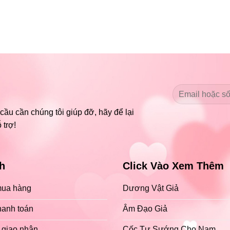
ầu cần chúng tôi giúp đỡ, hãy để lại
 trợ!
h
Click Vào Xem Thêm
ua hàng
Dương Vật Giả
hanh toán
Âm Đạo Giả
 giao nhận
Cốc Tự Sướng Cho Nam