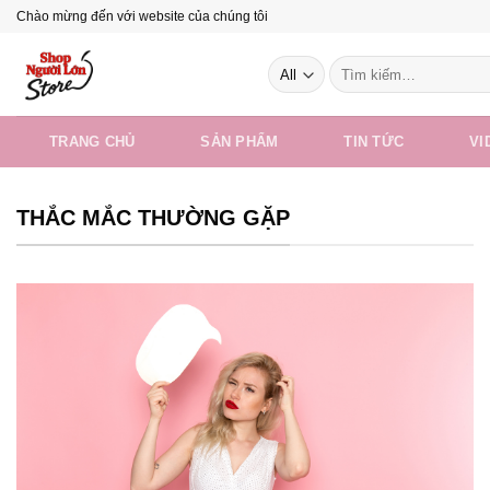
Skip
Chào mừng đến với website của chúng tôi
to
Tìm
content
kiếm:
TRANG CHỦ
SẢN PHẨM
TIN TỨC
VI
THẮC MẮC THƯỜNG GẶP