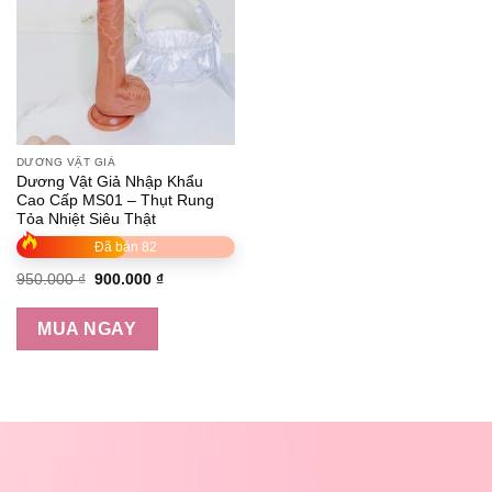
DƯƠNG VẬT GIẢ
Dương Vật Giả Nhập Khẩu
Cao Cấp MS01 – Thụt Rung
Tỏa Nhiệt Siêu Thật
Đã bán 82
950.000
₫
900.000
₫
MUA NGAY