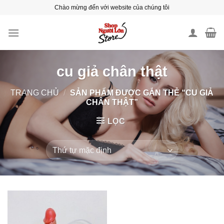
Skip
Chào mừng đến với website của chúng tôi
to
content
cu giả chân thật
TRANG CHỦ
/
SẢN PHẨM ĐƯỢC GẮN THẺ “CU GIẢ
CHÂN THẬT”
LỌC