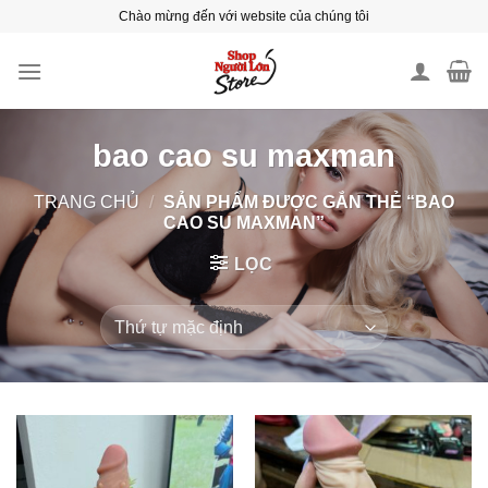
Skip
Chào mừng đến với website của chúng tôi
to
content
bao cao su maxman
TRANG CHỦ
/
SẢN PHẨM ĐƯỢC GẮN THẺ “BAO
CAO SU MAXMAN”
LỌC